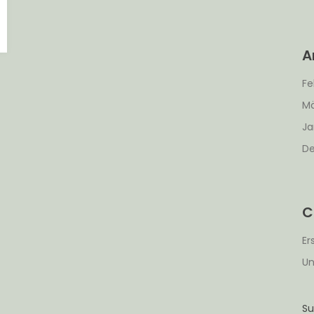
A
Fe
Mä
Ja
De
C
Er
Un
S