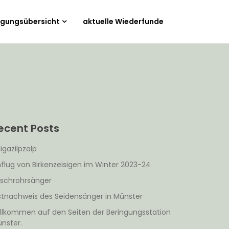
ngungsübersicht
aktuelle Wiederfunde
ecent Posts
igazilpzalp
nflug von Birkenzeisigen im Winter 2023-24
schrohrsänger
stnachweis des Seidensänger in Münster
llkommen auf den Seiten der Beringungsstation
nster.